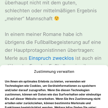
überhaupt nicht mit dem guten,
schlechten oder mittelmäßigen Ergebnis
„meiner“ Mannschaft
In einem meiner Romane habe ich
übrigens die Fußballbegeisterung auf eine
der Hauptprotagonistinnen übertragen:
Merle aus
Einspruch zwecklos
ist auch ein
glühender Fan des Fußballvereins ihrer
Zustimmung verwalten
Stadt. Die Stadionszene zu schreiben, in
der sie sich mit Fen unterhält, hatte mir
Um Ihnen ein optimales Erlebnis zu bieten, verwenden wir
Technologien wie Cookies, um Geräteinformationen zu speichern
besonders viel Spaß gemacht.
und/oder darauf zuzugreifen. Wenn Sie diesen Technologien
zustimmen, können wir Daten wie das Surfverhalten oder eindeutige
IDs auf dieser Website verarbeiten. Wenn Sie Ihre Zustimmung nicht
erteilen oder zurückziehen, können bestimmte Merkmale und
Funktionen beeinträchtigt werden. Weitere Infos finden Sie unter:
ZURÜCK
WEITER