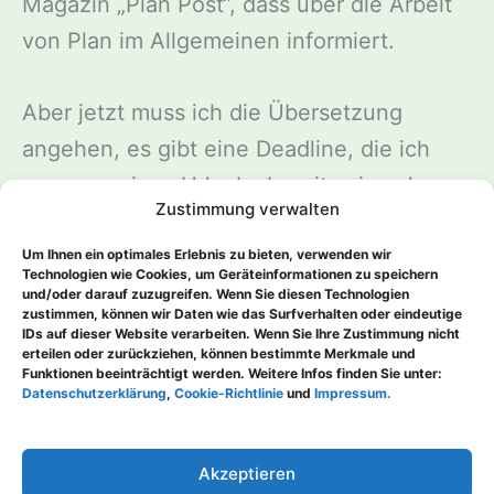
Magazin „Plan Post“, dass über die Arbeit
von Plan im Allgemeinen informiert.
Aber jetzt muss ich die Übersetzung
angehen, es gibt eine Deadline, die ich
wegen meines Urlaubs bereits einmal
Zustimmung verwalten
hinauszögern musste, das möchte ich jetzt
nicht noch einmal aufschieben …
Um Ihnen ein optimales Erlebnis zu bieten, verwenden wir
Technologien wie Cookies, um Geräteinformationen zu speichern
und/oder darauf zuzugreifen. Wenn Sie diesen Technologien
zustimmen, können wir Daten wie das Surfverhalten oder eindeutige
IDs auf dieser Website verarbeiten. Wenn Sie Ihre Zustimmung nicht
erteilen oder zurückziehen, können bestimmte Merkmale und
Funktionen beeinträchtigt werden. Weitere Infos finden Sie unter:
ZURÜCK
WEITER
Datenschutzerklärung
,
Cookie-Richtlinie
und
Impressum.
Akzeptieren
Copyright © 2026 Claudia Haase - Hobbyautorin | Präsentiert