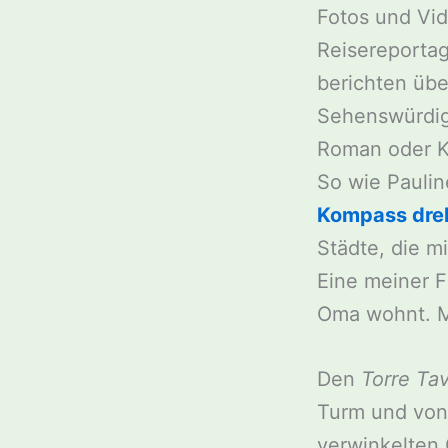
Fotos und Vid
Reisereportag
berichten übe
Sehenswürdigk
Roman oder Kr
So wie Paulin
Kompass dre
Städte, die m
Eine meiner F
Oma wohnt. M
Den
Torre Tav
Turm und von 
verwinkelten