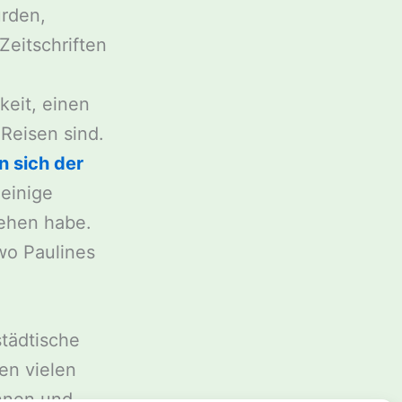
urden,
eitschriften
keit, einen
Reisen sind.
 sich der
einige
sehen habe.
wo Paulines
städtische
en vielen
nnen und