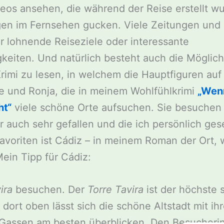
eos ansehen, die während der Reise erstellt w
en im Fernsehen gucken. Viele Zeitungen und Z
r lohnende Reiseziele oder interessante
eiten. Und natürlich besteht auch die Möglich
imi zu lesen, in welchem die Hauptfiguren auf 
e und Ronja, die in meinem Wohlfühlkrimi
„Wenn
ht“
viele schöne Orte aufsuchen. Sie besuchen 
ir auch sehr gefallen und die ich persönlich ge
avoriten ist Cádiz – in meinem Roman der Ort, 
ein Tipp für Cádiz:
ira
besuchen. Der
Torre Tavira
ist der höchste 
dort oben lässt sich die schöne Altstadt mit ihr
 Gassen am besten überblicken. Den Besucheri