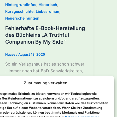
,
,
Hintergrundinfos
Historisch
,
,
Kurzgeschichte
Liebesroman
Neuerscheinungen
Fehlerhafte E-Book-Herstellung
des Büchleins „A Truthful
Companion By My Side“
Haase
/
August 18, 2025
So ein Verlagshaus hat es schon schwer
…Immer noch hat BoD Schwierigkeiten,
die E-Book-Datei meiner englischen
Zustimmung verwalten
Übersetzung der historischen
Kurzgeschichte
n optimales Erlebnis zu bieten, verwenden wir Technologien wie
 Geräteinformationen zu speichern und/oder darauf zuzugreifen.
esen Technologien zustimmen, können wir Daten wie das Surfverhalten
tige IDs auf dieser Website verarbeiten. Wenn Sie Ihre Zustimmung
len oder zurückziehen, können bestimmte Merkmale und Funktionen