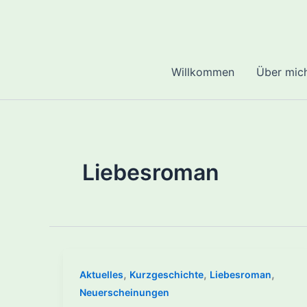
Zum
Inhalt
springen
Willkommen
Über mic
Liebesroman
,
,
,
Aktuelles
Kurzgeschichte
Liebesroman
Neuerscheinungen