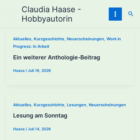
Zum
Claudia Haase -
Inhalt
Suc
Hobbyautorin
springen
,
,
,
Aktuelles
Kurzgeschichte
Neuerscheinungen
Work in
Progress: In Arbeit
Ein weiterer Anthologie-Beitrag
Haase
/
Juli 16, 2026
,
,
,
Aktuelles
Kurzgeschichte
Lesungen
Neuerscheinungen
Lesung am Sonntag
Haase
/
Juli 14, 2026