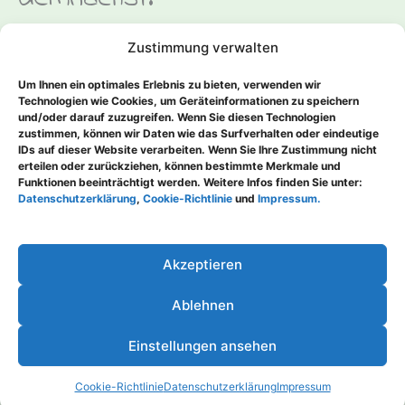
Zustimmung verwalten
Um Ihnen ein optimales Erlebnis zu bieten, verwenden wir
Technologien wie Cookies, um Geräteinformationen zu speichern
und/oder darauf zuzugreifen. Wenn Sie diesen Technologien
zustimmen, können wir Daten wie das Surfverhalten oder eindeutige
IDs auf dieser Website verarbeiten. Wenn Sie Ihre Zustimmung nicht
erteilen oder zurückziehen, können bestimmte Merkmale und
Funktionen beeinträchtigt werden. Weitere Infos finden Sie unter:
ZURÜCK
WEITER
Datenschutzerklärung
,
Cookie-Richtlinie
und
Impressum.
Akzeptieren
Copyright © 2026 Claudia Haase - Hobbyautorin | Präsentiert
von
Astra-WordPress-Theme
Ablehnen
Impressum
Einstellungen ansehen
Datenschutzerklärung
Cookie-Richtlinie (EU)
Cookie-Richtlinie
Datenschutzerklärung
Impressum