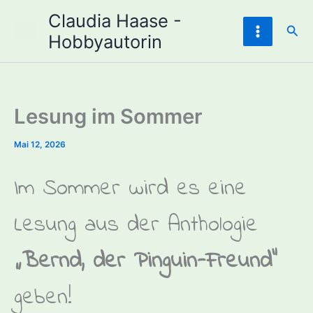
Zum
Claudia Haase -
Inhalt
Suc
Hobbyautorin
springen
Lesung im Sommer
Mai 12, 2026
Im Sommer wird es eine
Lesung aus der Anthologie
„
Bernd, der Pinguin-Freund“
geben!