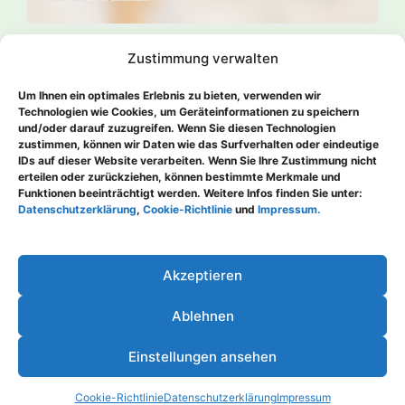
Zustimmung verwalten
Um Ihnen ein optimales Erlebnis zu bieten, verwenden wir
Technologien wie Cookies, um Geräteinformationen zu speichern
und/oder darauf zuzugreifen. Wenn Sie diesen Technologien
zustimmen, können wir Daten wie das Surfverhalten oder eindeutige
IDs auf dieser Website verarbeiten. Wenn Sie Ihre Zustimmung nicht
erteilen oder zurückziehen, können bestimmte Merkmale und
Funktionen beeinträchtigt werden. Weitere Infos finden Sie unter:
ZURÜCK
WEITER
Datenschutzerklärung
,
Cookie-Richtlinie
und
Impressum.
Akzeptieren
Copyright © 2026 Claudia Haase - Hobbyautorin | Präsentiert
von
Astra-WordPress-Theme
Ablehnen
Impressum
Einstellungen ansehen
Datenschutzerklärung
Cookie-Richtlinie (EU)
Cookie-Richtlinie
Datenschutzerklärung
Impressum