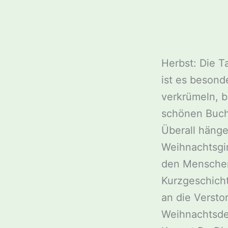
Herbst: Die T
ist es besond
verkrümeln, b
schönen Buch
Überall hänge
Weihnachtsgir
den Menschen 
Kurzgeschich
an die Versto
Weihnachtsde