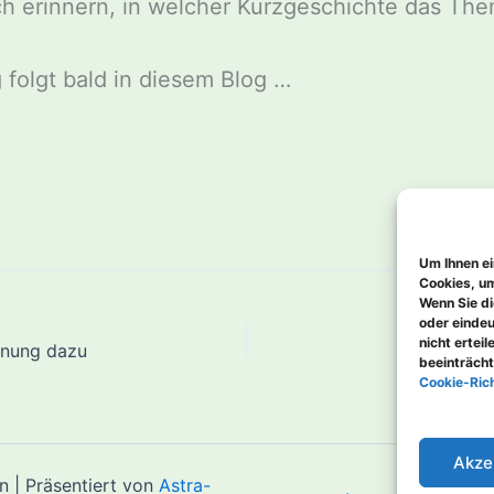
h erinnern, in welcher Kurzgeschichte das Th
 folgt bald in diesem Blog …
Um Ihnen ei
Cookies, um
Wenn Sie di
oder eindeu
nicht ertei
inung dazu
beeinträcht
Cookie-Rich
Akze
 | Präsentiert von
Astra-