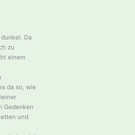
 dunkel. Da
ch zu
cht einem
n
es da so, wie
meiner
em Gedenken
ketten und