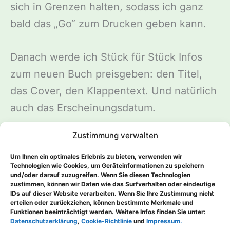
sich in Grenzen halten, sodass ich ganz
bald das „Go“ zum Drucken geben kann.
Danach werde ich Stück für Stück Infos
zum neuen Buch preisgeben: den Titel,
das Cover, den Klappentext. Und natürlich
auch das Erscheinungsdatum.
Zustimmung verwalten
Auch dieses Mal wird der Band wieder als
Paperback und als E-Book erhältlich sein.
Um Ihnen ein optimales Erlebnis zu bieten, verwenden wir
Technologien wie Cookies, um Geräteinformationen zu speichern
und/oder darauf zuzugreifen. Wenn Sie diesen Technologien
zustimmen, können wir Daten wie das Surfverhalten oder eindeutige
IDs auf dieser Website verarbeiten. Wenn Sie Ihre Zustimmung nicht
erteilen oder zurückziehen, können bestimmte Merkmale und
Funktionen beeinträchtigt werden. Weitere Infos finden Sie unter:
ZURÜCK
WEITER
Datenschutzerklärung
,
Cookie-Richtlinie
und
Impressum.