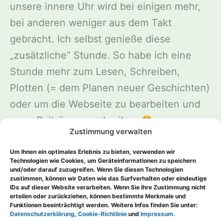
unsere innere Uhr wird bei einigen mehr,
bei anderen weniger aus dem Takt
gebracht. Ich selbst genieße diese
„zusätzliche“ Stunde. So habe ich eine
Stunde mehr zum Lesen, Schreiben,
Plotten (= dem Planen neuer Geschichten)
oder um die Webseite zu bearbeiten und
neue Beiträge zu schreiben
Zustimmung verwalten
Im nächsten Jahr wird die Uhr übrigens in
der Nacht vom 25. auf den 26. März 2026
Um Ihnen ein optimales Erlebnis zu bieten, verwenden wir
Technologien wie Cookies, um Geräteinformationen zu speichern
um eine Stunde vorgestellt …
und/oder darauf zuzugreifen. Wenn Sie diesen Technologien
zustimmen, können wir Daten wie das Surfverhalten oder eindeutige
IDs auf dieser Website verarbeiten. Wenn Sie Ihre Zustimmung nicht
erteilen oder zurückziehen, können bestimmte Merkmale und
Funktionen beeinträchtigt werden. Weitere Infos finden Sie unter:
ZURÜCK
WEITER
Datenschutzerklärung
,
Cookie-Richtlinie
und
Impressum.